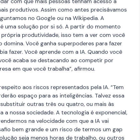
ajudar com que mais pessoas tenham acesso a
mais produtivos. Assim como antes precisávamos
erguntamos no Google ou na Wikipedia. A
ão é uma solução por si só. A partir do momento
 própria produtividade, isso tem a ver com você
o domina. Você ganha superpoderes para fazer
bia fazer. Você aprende com a IA. Quando você
, você acaba se destacando ao competir por
sa em que você trabalha”, afirmou.
respeito aos riscos representados pela IA. “Tem
derão espaço para as inteligências. Talvez essa
substituir outras três ou quatro, ou mais às
a a nossa sociedade. A tecnologia é exponencial,
endermos na velocidade com que a IA vai
esafio bem grande e um risco de termos um gap
solução seja menos horas de trabalho, ou outros