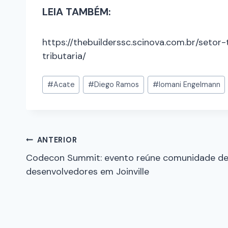
LEIA TAMBÉM:
https://thebuilderssc.scinova.com.br/set
tributaria/
#
Acate
#
Diego Ramos
#
Iomani Engelmann
ANTERIOR
Codecon Summit: evento reúne comunidade d
desenvolvedores em Joinville