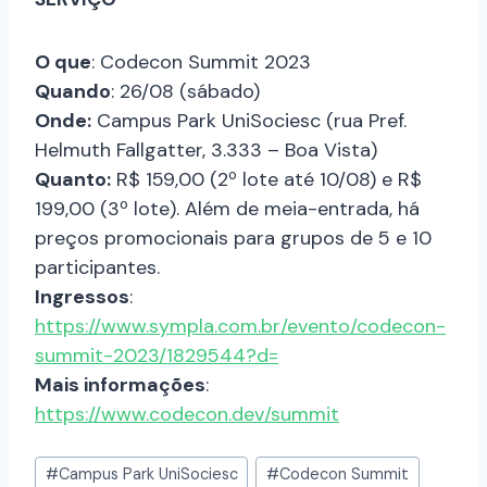
O que
: Codecon Summit 2023
Quando
: 26/08 (sábado)
Onde:
Campus Park UniSociesc (rua Pref.
Helmuth Fallgatter, 3.333 – Boa Vista)
Quanto:
R$ 159,00 (2º lote até 10/08) e R$
199,00 (3º lote). Além de meia-entrada, há
preços promocionais para grupos de 5 e 10
participantes.
Ingressos
:
https://www.sympla.com.br/evento/codecon-
summit-2023/1829544?d=
Mais informações
:
https://www.codecon.dev/summit
#
Campus Park UniSociesc
#
Codecon Summit