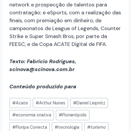
network e prospecção de talentos para
contratação; e eSports, com a realização das
finais, com premiação em dinheiro, de
campeonatos de League of Legends, Counter
Strike e Super Smash Bros, por parte da
FEESC, e da Copa ACATE Digital de FIFA.
Texto: Fabrício Rodrigues,
scinova@scinova.com.br
Conteúdo produzido para
#
Acate
#
Arthur Nunes
#
Daniel Leipnitz
#
economia criativa
#
Florianópolis
#
Floripa Conecta
#
tecnologia
#
turismo