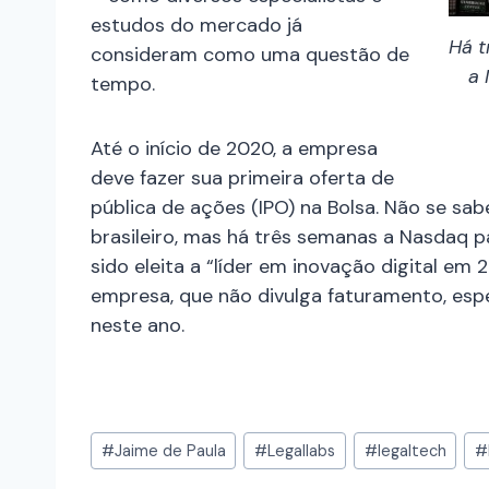
estudos do mercado já
Há t
consideram como uma questão de
a 
tempo.
Até o início de 2020, a empresa
deve fazer sua primeira oferta de
pública de ações (IPO) na Bolsa. Não se s
brasileiro, mas há três semanas a Nasdaq p
sido eleita a “líder em inovação digital em
empresa, que não divulga faturamento, es
neste ano.
#
Jaime de Paula
#
Legallabs
#
legaltech
#