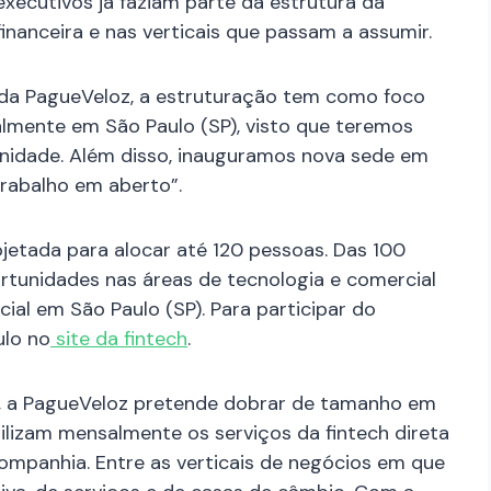
executivos já faziam parte da estrutura da
nanceira e nas verticais que passam a assumir.
a PagueVeloz, a estruturação tem como foco
almente em São Paulo (SP), visto que teremos
unidade. Além disso, inauguramos nova sede em
rabalho em aberto”.
jetada para alocar até 120 pessoas. Das 100
tunidades nas áreas de tecnologia e comercial
ial em São Paulo (SP). Para participar do
ulo no
site da fintech
.
s, a PagueVeloz pretende dobrar de tamanho em
tilizam mensalmente os serviços da fintech direta
companhia. Entre as verticais de negócios em que