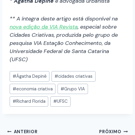
*
Ágatha Depiné
é advogada urbanista
** A íntegra deste artigo está disponível na
nova edição da VIA Revista
, especial sobre
Cidades Criativas, produzida pelo grupo de
pesquisa VIA Estação Conhecimento, da
Universidade Federal de Santa Catarina
(UFSC)
#
Ágatha Depiné
#
cidades criativas
#
economia criativa
#
Grupo VIA
#
Richard Florida
#
UFSC
ANTERIOR
PRÓXIMO