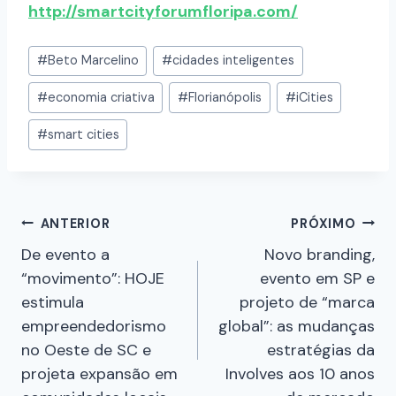
http://smartcityforumfloripa.com/
#
Beto Marcelino
#
cidades inteligentes
#
economia criativa
#
Florianópolis
#
iCities
#
smart cities
ANTERIOR
PRÓXIMO
De evento a
Novo branding,
“movimento”: HOJE
evento em SP e
estimula
projeto de “marca
empreendedorismo
global”: as mudanças
no Oeste de SC e
estratégias da
projeta expansão em
Involves aos 10 anos