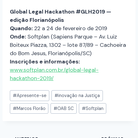
Global Legal Hackathon #GLH2019 —
edição Florianópolis
Quando:
22 a 24 de fevereiro de 2019
Onde:
Softplan (Sapiens Parque – Av. Luiz
Boiteux Piazza, 1302 – lote 87/89 – Cachoeira
do Bom Jesus, Florianópolis/SC)
Inscrições e informações:
www.softplan.com.br/global-legal-
hackathon-2019/
#
Apresente-se
#
inovação na Justiça
#
Marcos Florão
#
OAB SC
#
Softplan