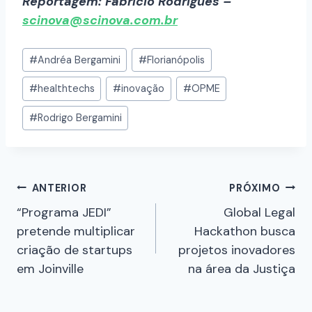
Reportagem: Fabrício Rodrigues –
scinova@scinova.com.br
#
Andréa Bergamini
#
Florianópolis
#
healthtechs
#
inovação
#
OPME
#
Rodrigo Bergamini
ANTERIOR
PRÓXIMO
“Programa JEDI”
Global Legal
pretende multiplicar
Hackathon busca
criação de startups
projetos inovadores
em Joinville
na área da Justiça