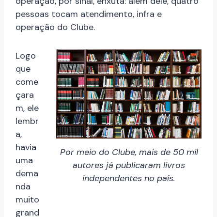
operação, por sinal, enxuta: além dele, quatro
pessoas tocam atendimento, infra e
operação do Clube.
Logo
que
come
çara
m, ele
lembr
a,
havia
Por meio do Clube, mais de 50 mil
uma
autores já publicaram livros
dema
independentes no país.
nda
muito
grand