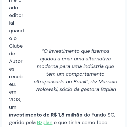
merc
ado
editor
ial
quand
o o
Clube
“O investimento que fizemos
de
ajudou a criar uma alternativa
Autor
moderna para uma indústria que
es
tem um comportamento
receb
ultrapassado no Brasil”, diz Marcelo
eu,
Wolowski, sócio da gestora Bzplan
em
2013,
um
investimento de R$ 1,8 milhão
do Fundo SC,
gerido pela
Bzplan
e que tinha como foco