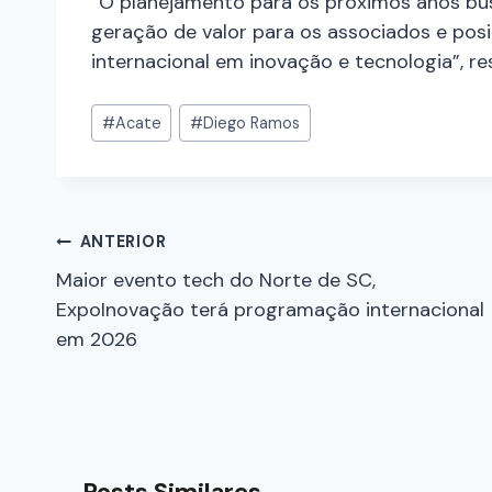
“O planejamento para os próximos anos bus
geração de valor para os associados e pos
internacional em inovação e tecnologia”, re
#
Acate
#
Diego Ramos
ANTERIOR
Maior evento tech do Norte de SC,
ExpoInovação terá programação internacional
em 2026
Posts Similares