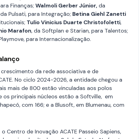
para Finanças;
Walmoli Gerber Júnior,
da
, da Pulsati, para Integração;
Betina Giehl Zanetti
itucionais;
Tulio Vinicius Duarte Christofoletti
,
nio Marafon
, da Softplan e Starian, para Talentos;
 Playmove, para Internacionalização.
alanço
crescimento da rede associativa e de
ACATE. No ciclo 2024-2026, a entidade chegou a
ais mais de 800 estão vinculadas aos polos
e os principais núcleos estão a Softville, em
Chapecó, com 166; e a Blusoft, em Blumenau, com
 o Centro de Inovação ACATE Passeio Sapiens,