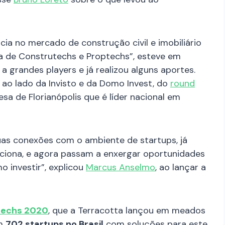
cia no mercado de construção civil e imobiliário
a de Construtechs e Proptechs”, esteve em
a grandes players e já realizou alguns aportes.
 ao lado da Invisto e da Domo Invest, do
round
sa de Florianópolis que é líder nacional em
as conexões com o ambiente de startups, já
ciona, e agora passam a enxergar oportunidades
 investir”, explicou
Marcus Anselmo
, ao lançar a
techs 2020
, que a Terracotta lançou em meados
om
702 startups no Brasil
com soluções para este