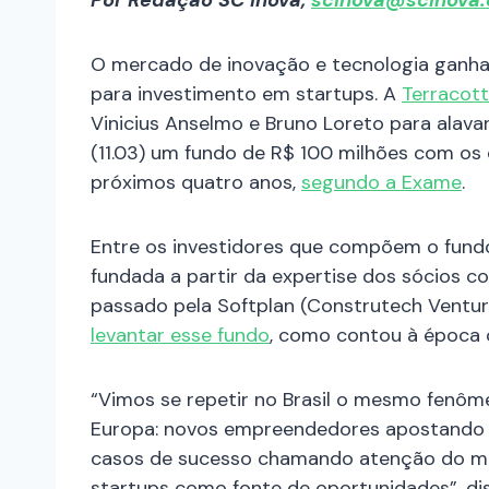
Por Redação SC Inova,
scinova@scinova.
O mercado de inovação e tecnologia ganha
para investimento em startups. A
Terracot
Vinicius Anselmo e Bruno Loreto para alava
(11.03) um fundo de R$ 100 milhões com os
próximos quatro anos,
segundo a Exame
.
Entre os investidores que compõem o fundo,
fundada a partir da expertise dos sócios 
passado pela Softplan (Construtech Venture
levantar esse fundo
, como contou à época 
“Vimos se repetir no Brasil o mesmo fenô
Europa: novos empreendedores apostando n
casos de sucesso chamando atenção do me
startups como fonte de oportunidades”, d