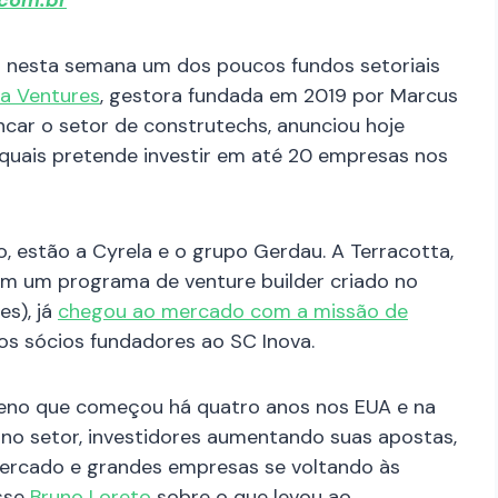
com.br
 nesta semana um dos poucos fundos setoriais
ta Ventures
, gestora fundada em 2019 por Marcus
ncar o setor de construtechs, anunciou hoje
 quais pretende investir em até 20 empresas nos
 estão a Cyrela e o grupo Gerdau. A Terracotta,
com um programa de venture builder criado no
s), já
chegou ao mercado com a missão de
os sócios fundadores ao SC Inova.
meno que começou há quatro anos nos EUA e na
o setor, investidores aumentando suas apostas,
rcado e grandes empresas se voltando às
isse
Bruno Loreto
sobre o que levou ao