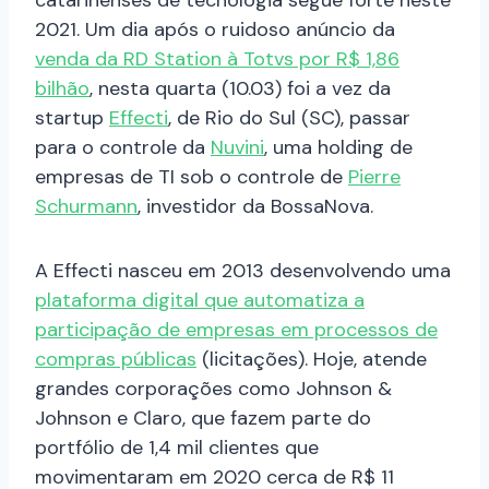
catarinenses de tecnologia segue forte neste
2021. Um dia após o ruidoso anúncio da
venda da RD Station à Totvs por R$ 1,86
bilhão
, nesta quarta (10.03) foi a vez da
startup
Effecti
, de Rio do Sul (SC), passar
para o controle da
Nuvini
, uma holding de
empresas de TI sob o controle de
Pierre
Schurmann
, investidor da BossaNova.
A Effecti nasceu em 2013 desenvolvendo uma
plataforma digital que automatiza a
participação de empresas em processos de
compras públicas
(licitações). Hoje, atende
grandes corporações como Johnson &
Johnson e Claro, que fazem parte do
portfólio de 1,4 mil clientes que
movimentaram em 2020 cerca de R$ 11