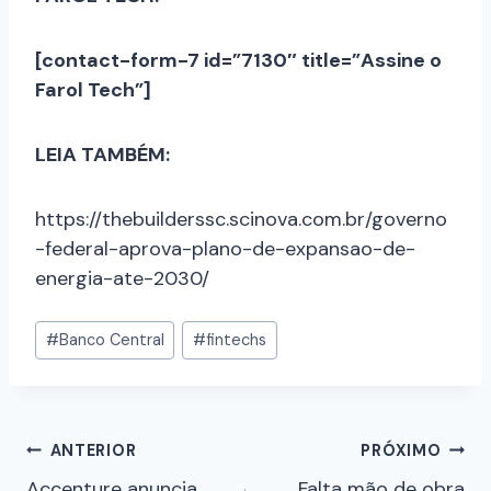
[contact-form-7 id=”7130″ title=”Assine o
Farol Tech”]
LEIA TAMBÉM:
https://thebuilderssc.scinova.com.br/governo
-federal-aprova-plano-de-expansao-de-
energia-ate-2030/
#
Banco Central
#
fintechs
ANTERIOR
PRÓXIMO
Accenture anuncia
Falta mão de obra