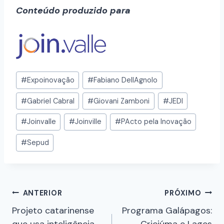
Conteúdo produzido para
#
Expoinovação
#
Fabiano DellAgnolo
#
Gabriel Cabral
#
Giovani Zamboni
#
JEDI
#
Joinvalle
#
Joinville
#
PActo pela Inovação
#
Sepud
ANTERIOR
PRÓXIMO
Projeto catarinense
Programa Galápagos:
que usa inteligência
Criciúma e Lages