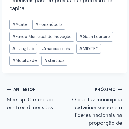
recebíveis para empresas que precisam de
capital.
#
Acate
#
Florianópolis
#
Fundo Municipal de Inovação
#
Gean Loureiro
#
Living Lab
#
marcus rocha
#
MIDITEC
#
Mobilidade
#
startups
ANTERIOR
PRÓXIMO
Meetup: O mercado
O que faz municípios
em três dimensões
catarinenses serem
líderes nacionais na
proporção de