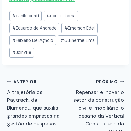
#
danilo conti
#
ecosisstema
#
Eduardo de Andrade
#
Emerson Edel
#
Fabiano DellAgnolo
#
Guilherme Lima
#
Joinville
ANTERIOR
PRÓXIMO
A trajetória da
Repensar e inovar o
Paytrack, de
setor da construção
Blumenau, que auxilia
civil e imobiliário: o
grandes empresas na
desafio da Vertical
gestão de despesas
Construtech da