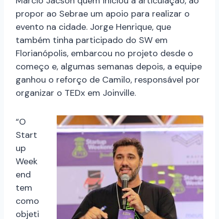
Marcio Jacson quem iniciou a articulação, ao
propor ao Sebrae um apoio para realizar o
evento na cidade. Jorge Henrique, que
também tinha participado do SW em
Florianópolis, embarcou no projeto desde o
começo e, algumas semanas depois, a equipe
ganhou o reforço de Camilo, responsável por
organizar o TEDx em Joinville.
“O
Start
up
Week
end
tem
como
objeti