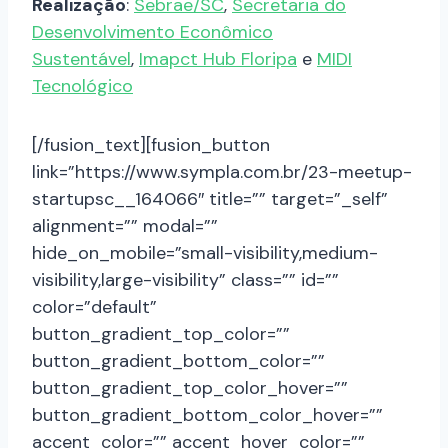
Realização
:
Sebrae/SC
,
Secretaria do
Desenvolvimento Econômico
Sustentável
,
Imapct Hub Floripa
e
MIDI
Tecnológico
[/fusion_text][fusion_button
link=”https://www.sympla.com.br/23-meetup-
startupsc__164066″ title=”” target=”_self”
alignment=”” modal=””
hide_on_mobile=”small-visibility,medium-
visibility,large-visibility” class=”” id=””
color=”default”
button_gradient_top_color=””
button_gradient_bottom_color=””
button_gradient_top_color_hover=””
button_gradient_bottom_color_hover=””
accent_color=”” accent_hover_color=””