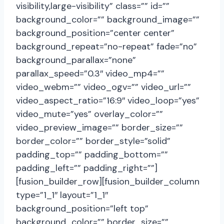
visibility,large-visibility” class=”” id=””
background_color=”” background_image=””
background_position=”center center”
background_repeat=”no-repeat” fade=”no”
background_parallax=”none”
parallax_speed=”0.3″ video_mp4=””
video_webm=”” video_ogv=”” video_url=””
video_aspect_ratio=”16:9″ video_loop=”yes”
video_mute=”yes” overlay_color=””
video_preview_image=”” border_size=””
border_color=”” border_style=”solid”
padding_top=”” padding_bottom=””
padding_left=”” padding_right=””]
[fusion_builder_row][fusion_builder_column
type=”1_1″ layout=”1_1″
background_position=”left top”
background_color=”” border_size=””