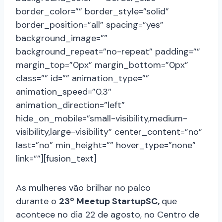
border_color=”” border_style=”solid”
border_position=”all” spacing=”yes”
background_image=””
background_repeat=”no-repeat” padding=””
margin_top=”0px” margin_bottom=”0px”
class=”” id=”” animation_type=””
animation_speed=”0.3″
animation_direction=”left”
hide_on_mobile=”small-visibility,medium-
visibility,large-visibility” center_content=”no”
last=”no” min_height=”” hover_type=”none”
link=””][fusion_text]
As mulheres vão brilhar no palco
durante o
23º Meetup StartupSC
,
que
acontece no dia 22 de agosto, no Centro de