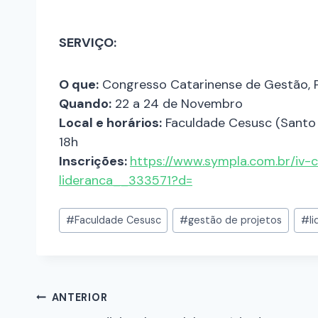
SERVIÇO:
O que:
Congresso Catarinense de Gestão, P
Quando:
22 a 24 de Novembro
Local e horários:
Faculdade Cesusc (Santo A
18h
Inscrições:
https://www.sympla.com.br/iv-
lideranca__333571?d=
#
Faculdade Cesusc
#
gestão de projetos
#
l
ANTERIOR