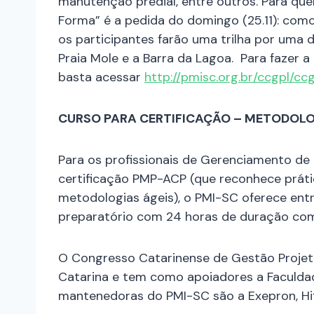
manutenção predial, entre outros. Para que
Forma” é a pedida do domingo (25.11): com
os participantes farão uma trilha por uma d
Praia Mole e a Barra da Lagoa. Para fazer 
basta acessar
http://pmisc.org.br/ccgpl/c
CURSO PARA CERTIFICAÇÃO – METODOLO
Para os profissionais de Gerenciamento de 
certificação PMP-ACP (que reconhece práti
metodologias ágeis), o PMI-SC oferece ent
preparatório com 24 horas de duração com 
O Congresso Catarinense de Gestão Projet
Catarina e tem como apoiadores a Faculd
mantenedoras do PMI-SC são a Exepron, Hiflex