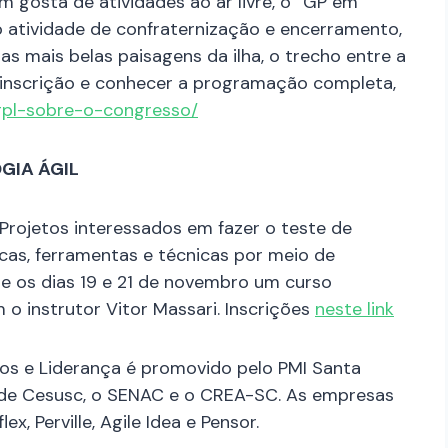
m gosta de atividades ao ar livre, o “GP em
o atividade de confraternização e encerramento,
as mais belas paisagens da ilha, o trecho entre a
a inscrição e conhecer a programação completa,
cgpl-sobre-o-congresso/
GIA ÁGIL
Projetos interessados em fazer o teste de
cas, ferramentas e técnicas por meio de
re os dias 19 e 21 de novembro um curso
o instrutor Vitor Massari. Inscrições
neste link
os e Liderança é promovido pelo PMI Santa
ade Cesusc, o SENAC e o CREA-SC. As empresas
, Perville, Agile Idea e Pensor.