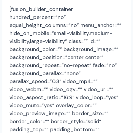
[fusion_builder_container
hundred_percent=”no”
equal_height_columns=”no” menu_anchor=””
hide_on_mobile=”small-visibility,medium-
visibility,large-visibility” class=”” id=””
background_color=”” background_image=””
background_position=”center center”
background_repeat=”no-repeat” fade=”no”
background_parallax=”none”
parallax_speed=”0.3″ video_mp4=””
video_webm=”” video_ogv=”” video_url=””
video_aspect_ratio=”16:9″ video_loop=”yes”
video_mute=”yes” overlay_color=””
video_preview_image=”” border_size=””
border_color=”” border_style=”solid”
padding_top=”” padding_bottom=””