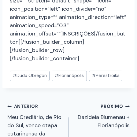
size=”” stretch=”default” shape=”” icon=””
icon_position=”left” icon_divider=”no”
animation_type=”” animation_direction=”left”
animation_speed=”0.3″
animation_offset=””]INSCRIÇÕES[/fusion_but
ton][/fusion_builder_column]
[/fusion_builder_row]
[/fusion_builder_container]
#
Dudu Obregon
#
Florianópolis
#
Perestroika
ANTERIOR
PRÓXIMO
Meu Crediário, de Rio
Dazideia Blumenau +
do Sul, vence etapa
Florianópolis
catarinense da