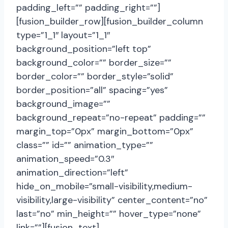
padding_left=”” padding_right=””]
[fusion_builder_row][fusion_builder_column
type=”1_1″ layout=”1_1″
background_position=”left top”
background_color=”” border_size=””
border_color=”” border_style=”solid”
border_position=”all” spacing=”yes”
background_image=””
background_repeat=”no-repeat” padding=””
margin_top=”0px” margin_bottom=”0px”
class=”” id=”” animation_type=””
animation_speed=”0.3″
animation_direction=”left”
hide_on_mobile=”small-visibility,medium-
visibility,large-visibility” center_content=”no”
last=”no” min_height=”” hover_type=”none”
link=””][fusion_text]