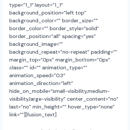
type=”1_1″ layout=”1_1″
background_position=”left top”
background_color=”” border_size=””
border_color=”” border_style=”solid”
border_position=”all” spacing=”yes”
background_image=””
background_repeat=”no-repeat” padding=””
margin_top=”0px” margin_bottom=”0px”
class=”” id=”” animation_type=””
animation_speed=”0.3″
animation_direction=”left”
hide_on_mobile=”small-visibility,medium-
visibility,large-visibility” center_content=”no”
last=”no” min_height=”” hover_type=”none”
link=””][fusion_text]