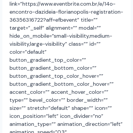
link=”https://www.eventbrite.com.br/e/14o-
encontro-dazideia-florianopolis-registration-
36356316722?aff=efbevent” title=””
target=”_self” alignment=”” modal=””
hide_on_mobile=”small-visibility,medium-
visibility,large-visibility” class=”” id=””
color=”default”
button_gradient_top_color=””
button_gradient_bottom_color=””
button_gradient_top_color_hover=””
button_gradient_bottom_color_hover=””
accent_color=”” accent_hover_color=””
type=”” bevel_color=”” border_width=””
size=”” stretch=”default” shape=”” icon=””
icon_position=”left” icon_divider=”no”
animation_type=”” animation_direction=”left”
animation_speed=”0.3″