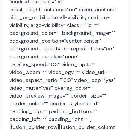
hundred_percent=”no”
equal_height_columns=”no” menu_anchor=””
hide_on_mobile=”small-visibility,medium-
visibility,large-visibility” class=”” id=””
background_color=”” background_image=””
background_position=”center center”
background_repeat=”no-repeat” fade=”no”
background_parallax=”none”
parallax_speed=”0.3″ video_mp4=””
video_webm=”” video_ogv=”” video_url=””
video_aspect_ratio=”16:9″ video_loop=”yes”
video_mute=”yes” overlay_color=””
video_preview_image=”” border_size=””
border_color=”” border_style=”solid”
padding_top=”” padding_bottom=””
padding_left=”” padding_right=””]
[fusion_builder_row][fusion_builder_column