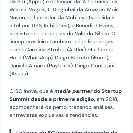
da Siri (Apple) e defensor da IA humanística;
Werner Vogels, CTO global da Amazon; Mois
Navon, cofundador da Mobileye (vendida à
Intel por US$ 15 bilhões); e Benedict Evans,
analista de tendências do Vale do Silício. O
lineup brasileiro também reúne lideranças
como Carolina Strobel (Antler), Guilherme
Horn (WhatsApp), Diego Barreto (iFood),
Daniele Amaro (Paytrack), Diego Contezini
(Asaas).
O SC Inova, que é
media partner
do Startup
Summit desde a primeira edição
, em 2018,
acompanhará de perto, trazendo análises,
entrevistas exclusivas e tendências.
Leitores do SC Inova têm desconto de