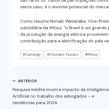
são raros os casos de participações minor
neste caso, é o enorme potencial do mercad
Como resume Noriaki Watanabe, Vice-Pres
subsidiária da Mitsui, “o Brasil é um grand
da produção de energia elétrica provenien
contribuição para a eletrificação do país 
#
Camerge
#
Cristiano Tessaro
#
Mitsui
ANTERIOR
Pesquisa inédita mostra impacto da Inteligênci
Artificial no trabalho dos advogados – e
tendências para 2024