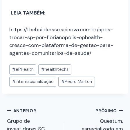
LEIA TAMBÉM:
https://thebuilderssc.scinova.com.br/apos-
trocar-sp-por-florianopolis-ephealth-
cresce-com-plataforma-de-gestao-para-
agentes-comunitarios-de-saude/
#
ePHealth
#
healthtechs
#
internacionalização
#
Pedro Marton
ANTERIOR
PRÓXIMO
Grupo de
Questum,
investidores SC
especializada em