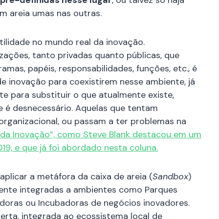
pré-definidas nesse lugar
, ou talvez só haja
m areia umas nas outras.
ilidade no mundo real da inovação.
zações, tanto privadas quanto públicas, que
as, papéis, responsabilidades, funções, etc., é
e inovação para coexistirem nesse ambiente, já
 para substituir o que atualmente existe,
e é desnecessário. Aquelas que tentam
organizacional, ou passam a ter problemas na
 da Inovação”, como Steve Blank destacou em um
19, e que já foi abordado nesta coluna.
aplicar a metáfora da caixa de areia (
Sandbox
)
mente integradas a ambientes como Parques
adoras ou Incubadoras de negócios inovadores.
rta, integrada ao ecossistema local de