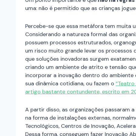
Um ponto importante é que
não há regras 
uma: não é permitido que as crianças jogue
Percebe-se que essa metáfora tem muita ut
Considerando a natureza formal das organi
possuem processos estruturados, organogram
um risco muito grande levar os processos d
que soluções inovadoras surgem exatamente
criando um ambiente de atrito e tensão qu
incorporar a inovação dentro do ambiente 
sua dinâmica cotidiana, ou fazem o
“Teatro
artigo bastante contundente, escrito em 20
A partir disso, as organizações passaram a 
na forma de instalações externas, normal
Tecnológicos, Centros de Inovação, Aceler
Dessa forma, conseguem fazer Inovação Abe