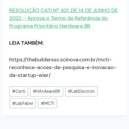
RESOLUÇÃO CATI Nº 421, DE 14 DE JUNHO DE
2022 – Aprova o Termo de Referência do
Programa Prioritário Hardware BR
LEIA TAMBÉM:
https://thebuilderssc.scinova.com.br/mcti-
reconhece-acoes-de-pesquisa-e-inovacao-
da-startup-wier/
#
Certi
#
HArdwareBR
#
LabElectron
#
LabFaber
#
MCTI