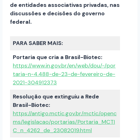
de entidades associativas privadas, nas
discussões e decisões do governo
federal.
PARA SABER MAIS:
Portaria que cria a Brasil-Biotec:
https://www.in.gov.br/en/web/dou/-/por
taria-n-4.488-de-23-de-fevereiro-de-
2021-304912373
Resolução que extinguiu a Rede
Brasil-Biotec:
https://antigo.mctic.gov.br/mctic/openc
ms/legislacao/portarias/Portaria_MCTI
C_n_4262_de_23082019.html