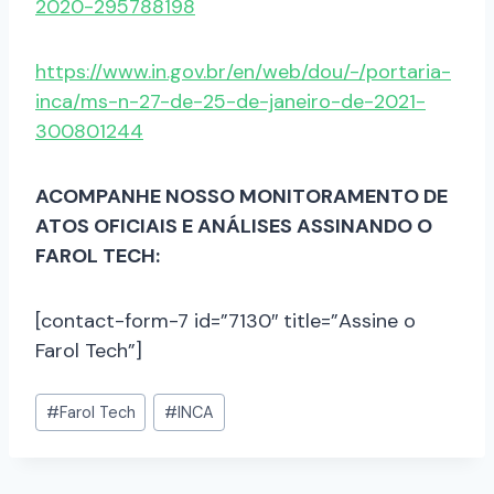
2020-295788198
https://www.in.gov.br/en/web/dou/-/portaria-
inca/ms-n-27-de-25-de-janeiro-de-2021-
300801244
ACOMPANHE NOSSO MONITORAMENTO DE
ATOS OFICIAIS E ANÁLISES ASSINANDO O
FAROL TECH:
[contact-form-7 id=”7130″ title=”Assine o
Farol Tech”]
#
Farol Tech
#
INCA