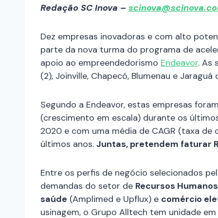
Redação SC Inova –
scinova@scinova.co
Dez empresas inovadoras e com alto poten
parte da nova turma do programa de acel
apoio ao empreendedorismo
Endeavor
. As 
(2), Joinville, Chapecó, Blumenau e Jaraguá d
Segundo a Endeavor, estas empresas fora
(crescimento em escala) durante os últim
2020 e com uma média de CAGR (taxa de c
últimos anos.
Juntas, pretendem faturar 
Entre os perfis de negócio selecionados pe
demandas do setor de
Recursos Humanos
saúde
(Amplimed e Upflux) e
comércio ele
usinagem, o Grupo Alltech tem unidade em 