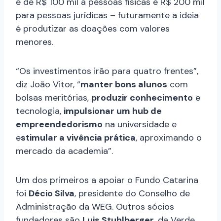
é de R$ 100 mil a pessoas físicas e R$ 200 mil
para pessoas jurídicas – futuramente a ideia
é produtizar as doações com valores
menores.
“Os investimentos irão para quatro frentes”,
diz João Vitor, “
manter bons alunos
com
bolsas meritórias,
produzir conhecimento
e
tecnologia,
impulsionar um hub de
empreendedorismo
na universidade e
e
stimular a vivência prática
, aproximando o
mercado da academia”.
Um dos primeiros a apoiar o Fundo Catarina
foi
Décio Silva
, presidente do Conselho de
Administração da WEG. Outros sócios
fundadores são
Luis Stuhlberger
, da Verde