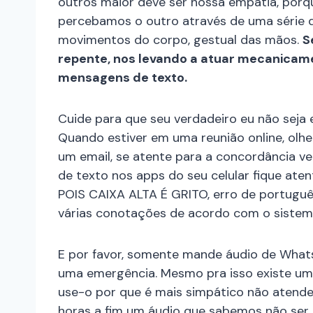
outros maior deve ser nossa empatia, porqu
percebamos o outro através de uma série d
movimentos do corpo, gestual das mãos.
S
repente, nos levando a atuar mecanicame
mensagens de texto.
Cuide para que seu verdadeiro eu não seja 
Quando estiver em uma reunião online, olhe
um email, se atente para a concordância v
de texto nos apps do seu celular fique at
POIS CAIXA ALTA É GRITO, erro de portugu
várias conotações de acordo com o sistema
E por favor, somente mande áudio de Whats
uma emergência. Mesmo pra isso existe um
use-o por que é mais simpático não atende
horas a fim um áudio que sabemos não ser 