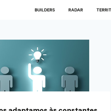
BUILDERS
RADAR
TERRI
os adaptamos às constantes