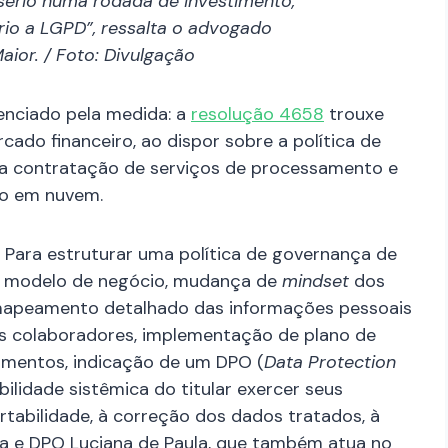
sério numa rodada de investimento,
rio a LGPD”, ressalta o advogado
ior. / Foto: Divulgação
uenciado pela medida: a
resolução 4658
trouxe
cado financeiro, ao dispor sobre a política de
a a contratação de serviços de processamento e
o em nuvem.
 Para estruturar uma política de governança de
: modelo de negócio, mudança de
mindset
dos
 mapeamento detalhado das informações pessoais
os colaboradores, implementação de plano de
amentos, indicação de um DPO (
Data Protection
ilidade sistêmica do titular exercer seus
rtabilidade, à correção dos dados tratados, à
da e DPO
Luciana de Paula, que também atua no