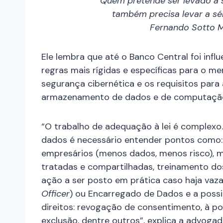
Quem pretende ser levado a 
também precisa levar a sé
Fernando Sotto Ma
Ele lembra que até o Banco Central foi infl
regras mais rígidas e específicas para o mer
segurança cibernética e os requisitos par
armazenamento de dados e de computaçã
“O trabalho de adequação à lei é complexo.
dados é necessário entender pontos como
empresários (menos dados, menos risco),
tratadas e compartilhadas, treinamento d
ação a ser posto em prática caso haja vaz
Officer
) ou Encarregado de Dados e a possib
direitos: revogação de consentimento, à po
exclusão, dentre outros”, explica a advoga