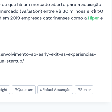
 é de que há um mercado aberto para a aquisição
 mercado (
valuation
) entre R$ 30 milhões e R$ 50
 só em 2019 empresas catarinenses como a
Hiper
e
esenvolvimento-ao-early-exit-as-experiencias-
a-startup/
sight
#
Questum
#
Rafael Assunção
#
Senior