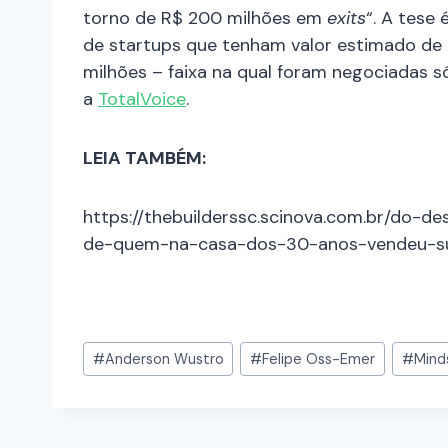
torno de R$ 200 milhões em
exits
“. A tese
de startups que tenham valor estimado de
milhões – faixa na qual foram negociadas
a
TotalVoice
.
LEIA TAMBÉM:
https://thebuilderssc.scinova.com.br/do-d
de-quem-na-casa-dos-30-anos-vendeu-su
#
Anderson Wustro
#
Felipe Oss-Emer
#
Mind