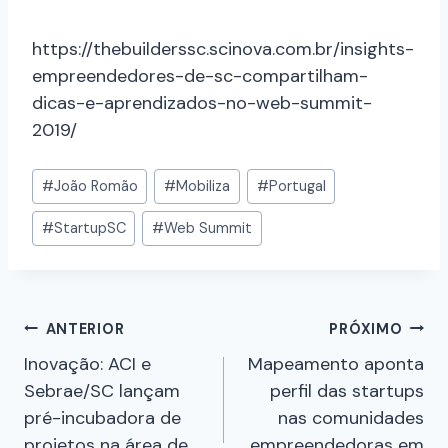
https://thebuilderssc.scinova.com.br/insights-
empreendedores-de-sc-compartilham-
dicas-e-aprendizados-no-web-summit-
2019/
#
João Romão
#
Mobiliza
#
Portugal
#
StartupSC
#
Web Summit
ANTERIOR
PRÓXIMO
Inovação: ACI e
Mapeamento aponta
Sebrae/SC lançam
perfil das startups
pré-incubadora de
nas comunidades
projetos na área de
empreendedoras em