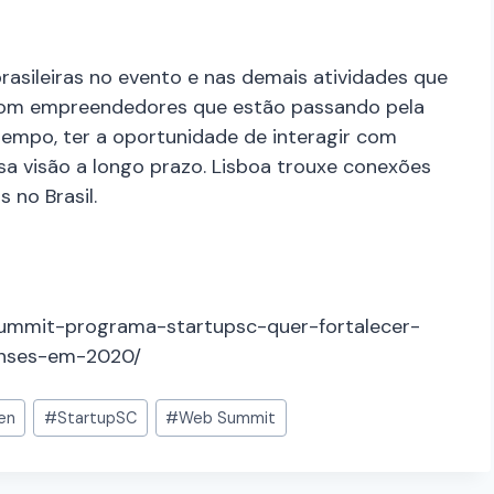
asileiras no evento e nas demais atividades que
 com empreendedores que estão passando pela
mpo, ter a oportunidade de interagir com
ssa visão a longo prazo. Lisboa trouxe conexões
 no Brasil.
-summit-programa-startupsc-quer-fortalecer-
enses-em-2020/
en
#
StartupSC
#
Web Summit