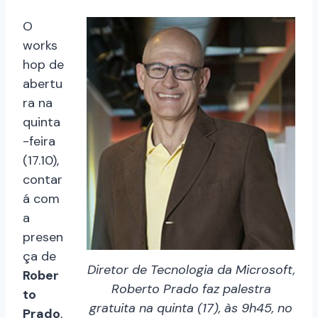
O
works
hop de
abertu
ra na
quinta
-feira
(17.10),
contar
á com
a
presen
ça de
Diretor de Tecnologia da Microsoft,
Rober
Roberto Prado faz palestra
to
gratuita na quinta (17), às 9h45, no
Prado
,