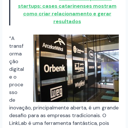
startups: cases catarinenses mostram
como criar relacionamento e gerar
resultados
“A
transf
orma
ção
digital
e o
proce
sso
de
inovação, principalmente aberta, é um grande
desafio para as empresas tradicionais. O
LinkLab é uma ferramenta fantástica, pois