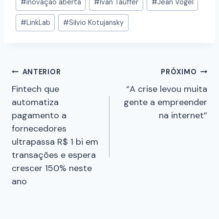
#
inovação aberta
#
Ivan Tauffer
#
Jean Vogel
#
LinkLab
#
Silvio Kotujansky
ANTERIOR
PRÓXIMO
Fintech que
“A crise levou muita
automatiza
gente a empreender
pagamento a
na internet”
fornecedores
ultrapassa R$ 1 bi em
transações e espera
crescer 150% neste
ano