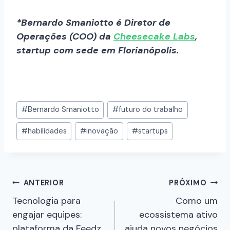
*Bernardo Smaniotto é Diretor de
Operações (COO) da
Cheesecake Labs
,
startup com sede em Florianópolis.
#
Bernardo Smaniotto
#
futuro do trabalho
#
habilidades
#
inovação
#
startups
ANTERIOR
PRÓXIMO
Tecnologia para
Como um
engajar equipes:
ecossistema ativo
plataforma da Feedz
ajuda novos negócios