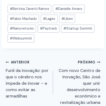
#
Bettina Zanetti Ramos
#
Danielle Amaro
#
Fabio Machado
#
Lages
#
Liben
#
Nanovetores
#
Paytrack
#
Startup Summit
#
Websummit
ANTERIOR
PRÓXIMO
Funil da inovação: por
Com novo Centro de
que o cérebro nos
Inovação, São José
impede de inovar – e
quer unir
como evitar as
desenvolvimento
armadilhas
econômico e
revitalização urbana