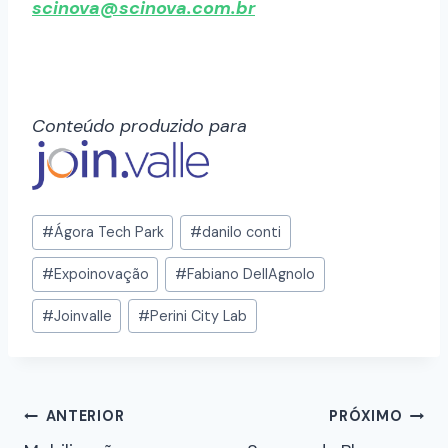
scinova@scinova.com.br
Conteúdo produzido para
#
Ágora Tech Park
#
danilo conti
#
Expoinovação
#
Fabiano DellAgnolo
#
Joinvalle
#
Perini City Lab
ANTERIOR
PRÓXIMO