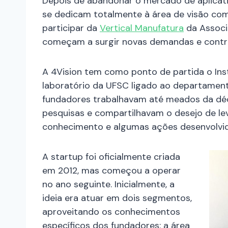
Depois de abandonar o mercado de aplicativ
se dedicam totalmente à área de visão com
participar da
Vertical Manufatura
da Associ
começam a surgir novas demandas e contrat
A 4Vision tem como ponto de partida o Inst
laboratório da UFSC ligado ao departamento
fundadores trabalhavam até meados da déca
pesquisas e compartilhavam o desejo de le
conhecimento e algumas ações desenvolvid
A startup foi oficialmente criada
em 2012, mas começou a operar
no ano seguinte. Inicialmente, a
ideia era atuar em dois segmentos,
aproveitando os conhecimentos
específicos dos fundadores: a área