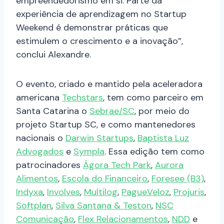
empreendedorismo em si. Parte da
experiência de aprendizagem no Startup
Weekend é demonstrar práticas que
estimulem o crescimento e a inovação”,
conclui Alexandre.
O evento, criado e mantido pela aceleradora
americana
Techstars
, tem como parceiro em
Santa Catarina o
Sebrae/SC
, por meio do
projeto Startup SC, e como mantenedores
nacionais o
Darwin Startups
,
Baptista Luz
Advogados
e
Sympla
. Essa edição tem como
patrocinadores
Ágora Tech Park
,
Aurora
Alimentos
,
Escola do Financeiro
,
Foresee (B3)
,
Indyxa
,
Involves
,
Multilog
,
PagueVeloz
,
Projuris
,
Softplan
,
Silva Santana & Teston
,
NSC
Comunicação
,
Flex Relacionamentos
,
NDD
e