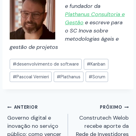
e fundador da
Plathanus Consultoria e
Gestão
e escreve para
o SC Inova sobre
metodologias ágeis e
gestão de projetos
#
desenvolvimento de software
#
Kanban
#
Pascoal Vernieri
#
Plathanus
#
Scrum
ANTERIOR
PRÓXIMO
Governo digital e
Construtech Welob
inovação no serviço
recebe aporte da
público: como vencer
Rede de Investidores