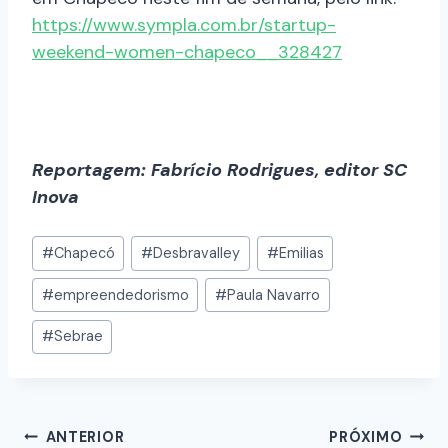
https://www.sympla.com.br/startup-
weekend-women-chapeco__328427
Reportagem: Fabrício Rodrigues, editor SC
Inova
#
Chapecó
#
Desbravalley
#
Emilias
#
empreendedorismo
#
Paula Navarro
#
Sebrae
ANTERIOR
PRÓXIMO