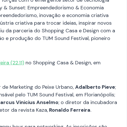
 forças com o emergente setor de tecnologia
ppy & Sunset: Empreendedorismo & Economia
empreendedorismo, inovação e economia criativa
tria criativa para trocar ideias, inspirar novos
rgiu da parceria do Shopping Casa e Design com a
ão e produção do TUM Sound Festival, pioneiro
ira (22.11)
no Shopping Casa & Design, em
r de Marketing do Peixe Urbano,
Adalberto Pieve
;
sável pelo TUM Sound Festival, em Florianópolis;
arcus Vinicius Anselmo
; o diretor da incubadora
retor da revista Kaza,
Ronaldo Ferreira
.
appy hour para networking. As inscrições são