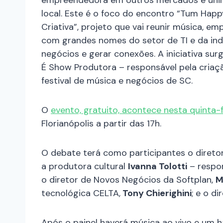
empreendedora em outros mercados e unir
local. Este é o foco do encontro “Tum Ha
Criativa”, projeto que vai reunir música, 
com grandes nomes do setor de TI e da indús
negócios e gerar conexões. A iniciativa su
É Show Produtora – responsável pela criaç
festival de música e negócios de SC.
O
evento, gratuito, acontece nesta quinta-fe
Florianópolis a partir das 17h.
O debate terá como participantes o direto
a produtora cultural
Ivanna Tolotti
– respon
o diretor de Novos Negócios da Softplan,
M
tecnológica CELTA,
Tony Chierighini
; e o di
Após o painel haverá música ao vivo e um h