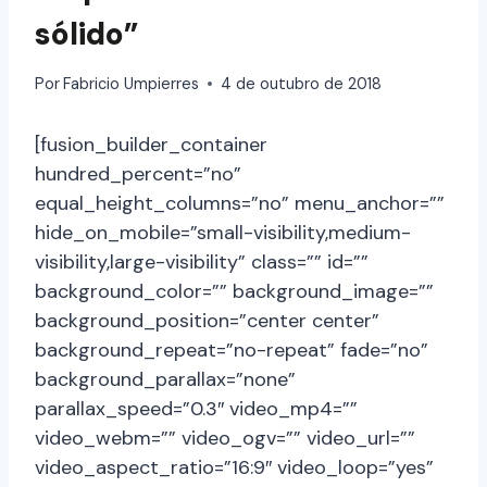
sólido”
Por
Fabricio Umpierres
4 de outubro de 2018
[fusion_builder_container
hundred_percent=”no”
equal_height_columns=”no” menu_anchor=””
hide_on_mobile=”small-visibility,medium-
visibility,large-visibility” class=”” id=””
background_color=”” background_image=””
background_position=”center center”
background_repeat=”no-repeat” fade=”no”
background_parallax=”none”
parallax_speed=”0.3″ video_mp4=””
video_webm=”” video_ogv=”” video_url=””
video_aspect_ratio=”16:9″ video_loop=”yes”