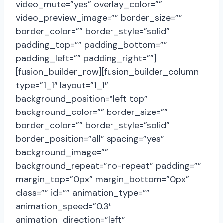
video_mute=”yes” overlay_color=””
video_preview_image=”” border_size=””
border_color=”” border_style=”solid”
padding_top=”” padding_bottom=””
padding_left=”” padding_right=””]
[fusion_builder_row][fusion_builder_column
type=”1_1″ layout=”1_1″
background_position=”left top”
background_color=”” border_size=””
border_color=”” border_style=”solid”
border_position=”all” spacing=”yes”
background_image=””
background_repeat=”no-repeat” padding=””
margin_top=”0px” margin_bottom=”0px”
class=”” id=”” animation_type=””
animation_speed=”0.3″
animation_direction=”left”