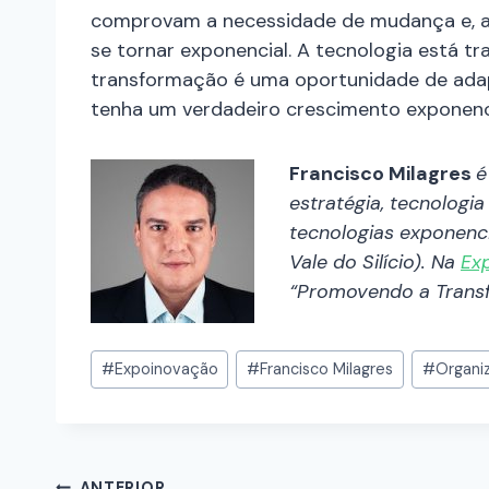
comprovam a necessidade de mudança e, a
se tornar exponencial. A tecnologia está t
transformação é uma oportunidade de ada
tenha um verdadeiro crescimento exponenci
Francisco Milagres
é
estratégia, tecnologi
tecnologias exponenci
Vale do Silício). Na
Ex
“Promovendo a Transf
#
Expoinovação
#
Francisco Milagres
#
Organi
ANTERIOR